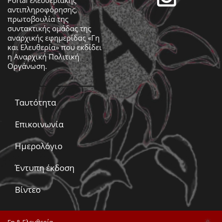
αντιπληροφόρησης,
πρωτοβουλία της
συντακτικής ομάδας της
αναρχικής εφημερίδας «Γη
και Ελευθερία» που εκδίδει
η
Αναρχική Πολιτική
Οργάνωση
.
Ταυτότητα
Επικοινωνία
Ημερολόγιο
Έντυπη έκδοση
Βίντεο
Γη & Ελευθερία