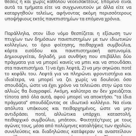
θέσεις ή και χωρίς καθόλου νεοεισακτέους. Επόμενο είναι
αυτά τα τμήματα είτε να συγχωνευτούν με άλλα είτε να
καταργηθούν τελείως, αφήνοντας ακόμη περισσότερους
υποψήφιους εκτός πανεπιστημίων τα επόμενα χρόνια.
Παράλληλα, στον ίδιο νόμο θεσπίζεται η εξίσωση των
πτυχίων των δημόσιων πανεπιστημίων με των ιδιωτικών
κολλεγίων, το όριο φοίτησης, πειθαρχικά συμβούλια,
κάρτα εισόδου και πανεπιστημιακή αστυνομία.
Δημιουργείται, δηλαδή, μια συνθήκη που επιβάλλει δύο
πράγματα για να μπορεί κανείς να μπει και να σπουδάσει
στα πανεπιστήμια. 1) να έχει λεφτά, 2) να μην σηκώσει ποτέ
το κεφάλι του. Λεφτά για να πληρώνει φροντιστήρια και
ιδιαίτερα, να μπορεί να ζει χωρίς να δουλεύει όσο
σπουδάζει, ώστε να έχει χρόνο να τελειώσει στην ώρα του
αλλιώς θα διαγραφεί. Ακόμη, καλύτερα αν δεν χρειάζεται
τίποτα από όλα αυτά, αφού μπορεί να αποκτήσει "τα ίδια
πράγματα” σπουδάζοντας σε ιδιωτικό κολλέγιο. Να είναι
απόλυτα υπάκουος και πειθαρχημένος, ώστε να μην
αντιδράσει ποτέ, αλλιώτικα υπάρχει καταστολή,
πειθαρχικό συμβούλιο, μπάτσοι. Φοιτητές/τριες με τους
αγώνες τους, μέσα από πολύμηνες καταλήψεις των σχολών,
συνελεύσεις και διαδηλώσεις κατάφεραν να αναστείλουν