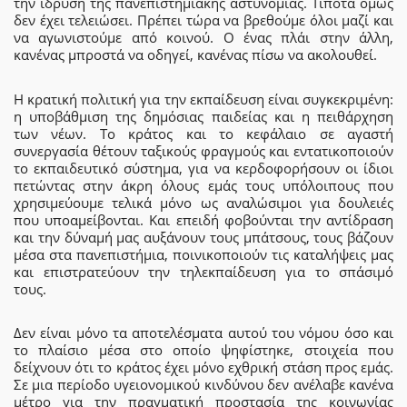
την ίδρυση της πανεπιστημιακής αστυνομίας. Τίποτα όμως
δεν έχει τελειώσει. Πρέπει τώρα να βρεθούμε όλοι μαζί και
να αγωνιστούμε από κοινού. Ο ένας πλάι στην άλλη,
κανένας μπροστά να οδηγεί, κανένας πίσω να ακολουθεί.
Η κρατική πολιτική για την εκπαίδευση είναι συγκεκριμένη:
η υποβάθμιση της δημόσιας παιδείας και η πειθάρχηση
των νέων. Το κράτος και το κεφάλαιο σε αγαστή
συνεργασία θέτουν ταξικούς φραγμούς και εντατικοποιούν
το εκπαιδευτικό σύστημα, για να κερδοφορήσουν οι ίδιοι
πετώντας στην άκρη όλους εμάς τους υπόλοιπους που
χρησιμεύουμε τελικά μόνο ως αναλώσιμοι για δουλειές
που υποαμείβονται. Και επειδή φοβούνται την αντίδραση
και την δύναμή μας αυξάνουν τους μπάτσους, τους βάζουν
μέσα στα πανεπιστήμια, ποινικοποιούν τις καταλήψεις μας
και επιστρατεύουν την τηλεκπαίδευση για το σπάσιμό
τους.
Δεν είναι μόνο τα αποτελέσματα αυτού του νόμου όσο και
το πλαίσιο μέσα στο οποίο ψηφίστηκε, στοιχεία που
δείχνουν ότι το κράτος έχει μόνο εχθρική στάση προς εμάς.
Σε μια περίοδο υγειονομικού κινδύνου δεν ανέλαβε κανένα
μέτρο για την πραγματική προστασία της κοινωνίας