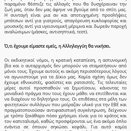
παραμόνο θέσπιζε τις αλλαγές που θα δυσχέραιναν την
ζωή μας, όταν δεν μας άφηνε να βγούμε από το σπίτι μας.
Η συνταγή είναι μια αν και αποτυχημένη: προσλήψεις
μπάτσων αντί για γιατρούς, απαγόρευση κυκλοφορίας και
μουσικής αντί για υγειονομική μέριμνα και δωρεάν παροχή
αναλώσιμων (μάσκες, αντισηπτικά, τεστ).
Ό,τι έχουμε είμαστε εμείς, η Αλληλεγγύη θα νικήσει.
Οι εκδικητικοί νόμοι, η κρατική καταπίεση, η αστυνομική
βία και ο αυταρχισμός δεν μπορούν να σταματήσουν από
μόνοι τους. Έχουμε αυτούς κι ακόμη περισσότερους λόγους
να αγωνιστούμε για τα Δίκιο μας. Καμία σχέση όμως δεν
έχουμε εθνικιστές, φασίστες και ρατσιστές. Τις τελευταίες
μέρες αυτοί προσπαθούν να ξεμυτίσουν, κάνοντας το
μοναδικό πράγμα που τους έχουν μάθει να επιτίθενται και
να διαχέουν το δηλητήριο τους. Οι επιθέσεις στα μέλη των
φοιτητικών συλλόγων που μοίραζαν υλικό για την ΕΒΕ και
πραγματοποιούσαν αντιφασιστική συγκέντρωση, δείχνουν
με τρόπο ξεκάθαρο πόσο χρήσιμοι είναι για το κράτος και
τον καπιταλισμό, καθώς προσφέρονται ως ένα ακόμα όπλο
ενάντια σε όποιον σηκώσει κεφάλι. Για αυτό καμία