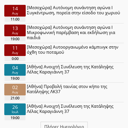
[Μεσοχώρα] Αυτόνομη συνάντηση αγώνα Ι
14
Συγκέντρωση, πορεία στην είσοδο του χωριού
Αυγ
11:00
[Μεσοχώρα] Αυτόνομη συνάντηση αγώνα Ι
13
Μικροφωνική παρέμβαση και εκδήλωση για
Αυγ
παιδιά
19:00
[Μεσοχώρα] Αυτοοργανωμένο κάμπινγκ στην
11
όχθη του ποταμού
Αυγ
0:00
[Αθήνα] Ανοιχτή Συνέλευση της Κατάληψης
04
Λέλας Καραγιάννη 37
Αυγ
19:00
[Αθήνα] Προβολή ταινίας στον κήπο της
02
Κατάληψης ΛΚ37
Αυγ
21:00
[Αθήνα] Ανοιχτή Συνέλευση της Κατάληψης
26
Λέλας Καραγιάννη 37
Ιουλ
19:00
Πλήρες Ημερολόγιο