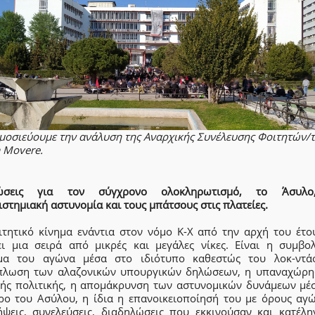
μοσιεύουμε την ανάλυση της Αναρχικής Συνέλευσης Φοιτητών/
 Movere.
ιώσεις για τον σύγχρονο ολοκληρωτισμό, το Άσυλο
στημιακή αστυνομία και τους μπάτσους στις πλατείες.
ιτητικό κίνημα ενάντια στον νόμο Κ-Χ από την αρχή του έτου
ει μια σειρά από μικρές και μεγάλες νίκες. Είναι η συμβο
μα του αγώνα μέσα στο ιδιότυπο καθεστώς του λοκ-ντά
πλωση των αλαζονικών υπουργικών δηλώσεων, η υπαναχώρη
κής πολιτικής, η απομάκρυνση των αστυνομικών δυνάμεων μέ
ρο του Ασύλου, η ίδια η επανοικειοποίησή του με όρους αγώ
ήψεις, συνελεύσεις, διαδηλώσεις που εκκινούσαν και κατέλη