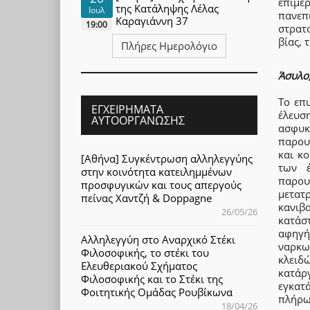
επιμ
της Κατάληψης Λέλας
Ιουλ
πανεπι
Καραγιάννη 37
19:00
στρατ
βίας, 
Πλήρες Ημερολόγιο
Άσυλο
Το επ
ΕΓΧΕΙΡΉΜΑΤΑ
έλευσ
ΑΥΤΟΟΡΓΆΝΩΣΗΣ
ασφυκ
παρου
και κ
[Αθήνα] Συγκέντρωση αλληλεγγύης
των έ
στην κοινότητα κατειλημμένων
παρου
προσφυγικών και τους απεργούς
μετατ
πείνας Χαντζή & Doppagne
κανιβ
26/05/26
κατάσ
αφηγή
Αλληλεγγύη στο Αναρχικό Στέκι
ναρκω
Φιλοσοφικής, το στέκι του
κλειδ
Ελευθεριακού Σχήματος
κατάρ
Φιλοσοφικής και το Στέκι της
εγκατ
Φοιτητικής Ομάδας Ρουβίκωνα
πλήρω
18/04/26