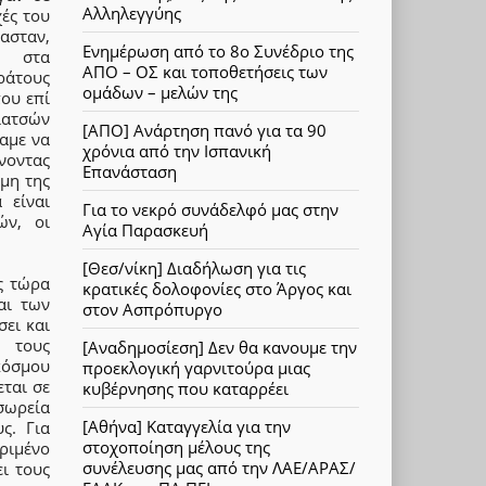
Αλληλεγγύης
χές του
σταν,
Ενημέρωση από το 8ο Συνέδριο της
α στα
ΑΠΟ – ΟΣ και τοποθετήσεις των
ράτους
ομάδων – μελών της
ου επί
ιατσών
[ΑΠΟ] Ανάρτηση πανό για τα 90
αμε να
χρόνια από την Ισπανική
νοντας
Επανάσταση
αμη της
 είναι
Για το νεκρό συνάδελφό μας στην
ών, οι
Αγία Παρασκευή
[Θεσ/νίκη] Διαδήλωση για τις
ς τώρα
κρατικές δολοφονίες στο Άργος και
αι των
στον Ασπρόπυργο
ει και
 τους
[Αναδημοσίεση] Δεν θα κανουμε την
κόσμου
προεκλογική γαρνιτούρα μιας
ται σε
κυβέρνησης που καταρρέει
σωρεία
[Αθήνα] Καταγγελία για την
ς. Για
στοχοποίηση μέλους της
ριμένο
συνέλευσης μας από την ΛΑΕ/ΑΡΑΣ/
ι τους