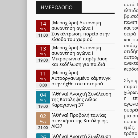
αυτό. 
ΗΜΕΡΟΛΌΓΙΟ
ελπι
βρισ
πανεπ
[Μεσοχώρα] Αυτόνομη
14
και τ
συνάντηση αγώνα Ι
Αυγ
σειρά
Συγκέντρωση, πορεία στην
11:00
είσοδο του χωριού
και τ
υπάρχ
[Μεσοχώρα] Αυτόνομη
13
οτιδήπ
συνάντηση αγώνα Ι
Αυγ
αυτοο
Μικροφωνική παρέμβαση
19:00
ανεκτ
και εκδήλωση για παιδιά
κερδοσ
[Μεσοχώρα]
11
Αυτοοργανωμένο κάμπινγκ
Αυγ
Σίγου
στην όχθη του ποταμού
0:00
παράτ
χώρων
[Αθήνα] Ανοιχτή Συνέλευση
04
η επ
της Κατάληψης Λέλας
Αυγ
αγωνι
Καραγιάννη 37
19:00
συρρέ
[Αθήνα] Προβολή ταινίας
02
μια α
στον κήπο της Κατάληψης
συμπε
Αυγ
ΛΚ37
εμάς,
21:00
τρόπο
[Αθήνα] Ανοιχτή Συνέλευση
26