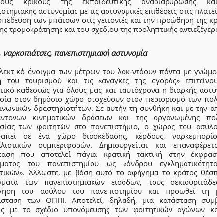
έρους κρίκους της εκπαιδευτικής αναδιάρθρωσης κα
στημιακής αστυνομίας με τις αστυνομικές επιθέσεις στις πλατεί
οπέδευση των μπάτσων στις γειτονιές και την προώθηση της κρ
της τρομοκράτησης και του σχεδίου της προληπτικής αντιεξέγερ
, ναρκοπιάτσες, πανεπιστημιακή αστυνομία
ιλεκτικό άνοιγμα των μέτρων του λοκ-ντάουν πάντα με γνώμο
η του τουρισμού και τις «ανάγκες της αγοράς» επιτείνο
τικό καθεστώς για όλους μας και ταυτόχρονα η διαρκής αστυ
σία στον δημόσιο χώρο στοχεύουν στον περιορισμό των πολ
οινωνικών δραστηριοτήτων. Σε αυτήν τη συνθήκη και με την α
ντονων κινηματικών δράσεων και της οργανωμένης πολ
σίας των φοιτητών στο πανεπιστήμιο, ο χώρος του ασύλο
ραπεί σε ένα χώρο διασκέδασης, κέρδους, ναρκεμπορί
αλιστικών συμπεριφορών. Δημιουργείται και επαναφέρετ
ταση που αποτελεί πάγια κρατική τακτική στην έκφρα
ματος του πανεπιστημίου ως «άνδρου εγκληματικότητ
τικών». Άλλωστε, με βάση αυτό το αφήγημα το κράτος θέσπ
ώματα των πανεπιστημιακών εισόδων, τους σεκιουριτάδε
γηση του ασύλου του πανεπιστημίου και προωθεί τη 
άσταση των ΟΠΠΙ. Αποτελεί, δηλαδή, μια κατάσταση συμβ
ς με το σχέδιο υπονόμευσης των φοιτητικών αγώνων κ