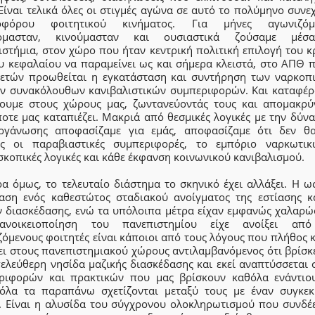
Είναι τελικά όλες οι στιγμές αγώνα σε αυτό το πολύμηνο συνε
δοφόρου φοιτητικού κινήματος. Για μήνες αγωνιζόμα
κόμασταν, κινούμασταν και ουσιαστικά ζούσαμε μέσ
ιστήμια, στον χώρο που ήταν κεντρική πολιτική επιλογή του κ
ου κεφαλαίου να παραμείνει ως και σήμερα κλειστά, στο ΑΠΘ π
 ετών προωθείται η εγκατάσταση και συντήρηση των ναρκοπ
ων συνακόλουθων κανιβαλιστικών συμπεριφορών. Και καταφέρ
ουμε στους χώρους μας, ζωντανεύοντάς τους και απομακρύ
οτε μας καταπιέζει. Μακριά από θεσμικές λογικές με την δύν
ργάνωσης αποφασίζαμε για εμάς, αποφασίζαμε ότι δεν θα
ές οι παραβιαστικές συμπεριφορές, το εμπόριο ναρκωτικ
κοπικές λογικές και κάθε έκφανση κοινωνικού κανιβαλισμού.
ρα όμως, το τελευταίο διάστημα το σκηνικό έχει αλλάξει. Η ω
αση ενός καθεστώτος σταδιακού ανοίγματος της εστίασης κ
 διασκέδασης, ενώ τα υπόλοιπα μέτρα είχαν εμφανώς χαλαρώσ
ανοικειοποίηση του πανεπιστημίου είχε ανοίξει από
ζόμενους φοιτητές είναι κάποιοι από τους λόγους που πλήθος 
ει στους πανεπιστημιακού χώρους αντιλαμβανόμενος ότι βρίσκε
πελεύθερη νησίδα μαζικής διασκέδασης και εκεί αναπτύσσεται 
ριφορών και πρακτικών που μας βρίσκουν καθόλα ενάντιου
 όλα τα παραπάνω σχετίζονται μεταξύ τους με έναν συγκεκ
. Είναι η αλυσίδα του σύγχρονου ολοκληρωτισμού που συνδέε