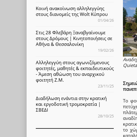
Κοινή ανακοίνωση αλληλεγγύης
στους διανομείς της Wolt Κύπρου
01/04/26
Στις 28 Φλεβάρη Ξαναβγαίνουμε
στους Δρόμους | Κινητοποιήσεις σε
Αθήνα & Θεσσαλονίκη
19/02/26
Αναδη
Αλληλεγγύη στους αγωνιζόμενους
Quieta
φοιτητές, μαθητές & εκπαιδευτικούς
- Άμεση αθώωση του αναρχικού
φοιτητή Ζ.Μ.
Σημε
23/11/25
πανεπι
Διαδήλωση ενάντια στην κρατική
Το φο
και εργοδοτική τρομοκρατία |
πετύχ
ΣΒΕΔΙ
πλάτε
28/10/25
αναδί
κρατι
το χώ
καταλ