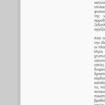
αστυν
επιλε
φυσικ
της ν
αρμοδ
Ξεδιπ
αγγίζο
Από τ
την ίδ
οι πλα
(Αγία
χτυπι
υγειο
εστίες
διαρκ
δραστ
κέρδος
καταλα
τις π
ανταν
πανεπ
βρεθε
καμία 