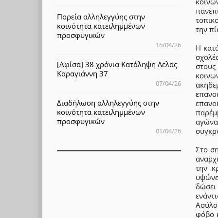
κοινω
πανεπ
Πορεία αλληλεγγύης στην
τοπικο
κοινότητα κατειλημμένων
την πί
προσφυγικών
16/04/26
Η κατά
σχολέ
[Αφίσα] 38 χρόνια Κατάληψη Λελας
στους
Καραγιάννη 37
κοινω
07/04/26
ακηδε
επανο
Διαδήλωση αλληλεγγύης στην
επανο
κοινότητα κατειλημμένων
παρέμ
προσφυγικών
αγών
συγκρ
01/04/26
Στο ση
αναρχι
την κ
υψώνε
δώσει
ενάντ
Ασύλο
φόβο κ