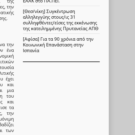
ΕΑΑΚ στο ΠΑ.ΠΕΙ.
ι της
ες, την
[Θεσ/νίκη] Συγκέντρωση
ατικής
αλληλεγγύης στους/ις 31
σης.
συλληφθέντες/είσες της εκκένωσης
της κατειλημμένης Πρυτανείας ΑΠΘ
[Αφίσα] Για τα 90 χρόνια από την
να την
Κοινωνική Επανάσταση στην
υν ένα
Ισπανία
νομική
ιτικών
πουσία
ιτικής
υ έχει
ου και
αι μια
ση του
ας και
ισε τα
ς, την
μόνιμη
αδίζει
αι των