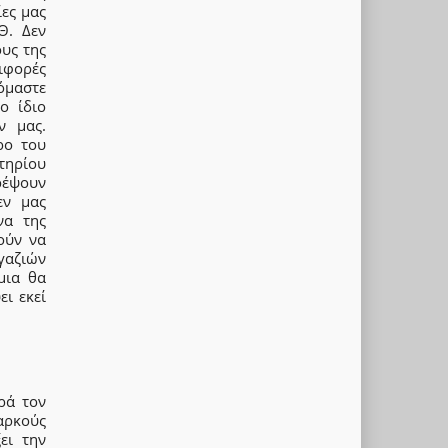
ίες μας
Θ. Δεν
υς της
ιφορές
ζόμαστε
ο ίδιο
ν μας.
ρο του
στηρίου
ρέψουν
εν μας
να της
ούν να
γαζιών
μια θα
ι εκεί
ρά τον
αρκούς
ει την