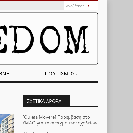
ΕΘΝΉ
ΠΟΛΙΤΙΣΜΌΣ
ΣΧΕΤΙΚΆ ΆΡΘΡΑ
[Quieta Movere] Παρέμβαση στο
ΥΜΑΘ για το ανοιγμα των σχολείων