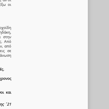
Έξω οι
οχοίδη
ηδάκη,
α στην
ς. Από
ν, από
εις σε
γάνωση
ές.
χρονος
οι και
ης ΄21