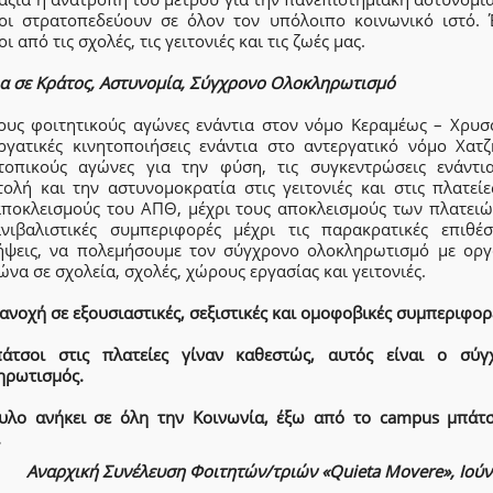
οι στρατοπεδεύουν σε όλον τον υπόλοιπο κοινωνικό ιστό. 
ι από τις σχολές, τις γειτονιές και τις ζωές μας.
ια σε Κράτος, Αστυνομία, Σύγχρονο Ολοκληρωτισμό
ους φοιτητικούς αγώνες ενάντια στον νόμο Κεραμέως – Χρυσ
εργατικές κινητοποιήσεις ενάντια στο αντεργατικό νόμο Χατζ
τοπικούς αγώνες για την φύση, τις συγκεντρώσεις ενάντι
τολή και την αστυνομοκρατία στις γειτονιές και στις πλατείε
αποκλεισμούς του ΑΠΘ, μέχρι τους αποκλεισμούς των πλατειώ
ανιβαλιστικές συμπεριφορές μέχρι τις παρακρατικές επιθέσ
ήψεις, να πολεμήσουμε τον σύγχρονο ολοκληρωτισμό με ορ
ώνα σε σχολεία, σχολές, χώρους εργασίας και γειτονιές.
ανοχή σε εξουσιαστικές, σεξιστικές και ομοφοβικές συμπεριφορ
άτσοι στις πλατείες γίναν καθεστώς, αυτός είναι ο σύγ
ηρωτισμός.
υλο ανήκει σε όλη την Κοινωνία, έξω από το campus μπάτσ
.
Αναρχική Συνέλευση Φοιτητών/τριών «Quieta Movere», Ιούν