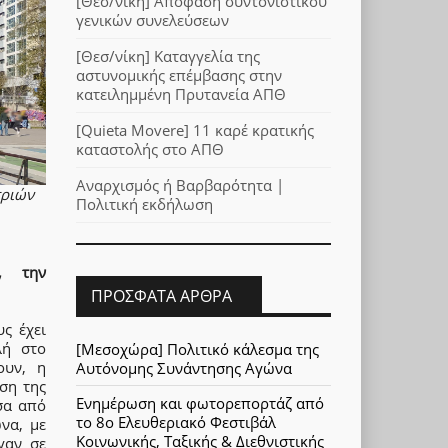
[Θεσ/νίκη] Απόφαση συντονιστικού
γενικών συνελεύσεων
[Θεσ/νίκη] Καταγγελία της
αστυνομικής επέμβασης στην
κατειλημμένη Πρυτανεία ΑΠΘ
[Quieta Movere] 11 καρέ κρατικής
καταστολής στο ΑΠΘ
Αναρχισμός ή Βαρβαρότητα |
τριών
Πολιτική εκδήλωση
, την
ΠΡΌΣΦΑΤΑ ΆΡΘΡΑ
ς έχει
λή στο
[Μεσοχώρα] Πολιτικό κάλεσμα της
ουν, η
Αυτόνομης Συνάντησης Αγώνα
ση της
Ενημέρωση και φωτορεπορτάζ από
σα από
το 8ο Ελευθεριακό Φεστιβάλ
να, με
Κοινωνικής, Ταξικής & Διεθνιστικής
γαν σε