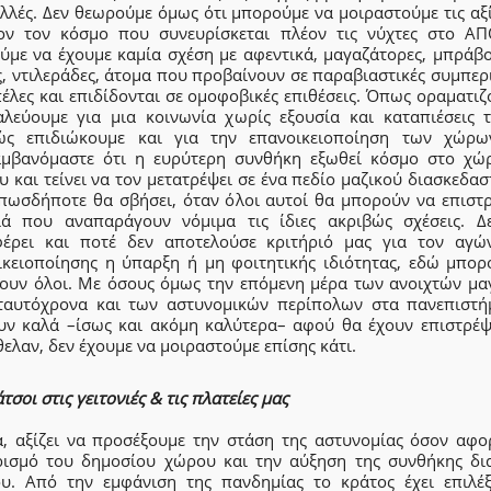
λλές. Δεν θεωρούμε όμως ότι μπορούμε να μοιραστούμε τις αξ
ον τον κόσμο που συνευρίσκεται πλέον τις νύχτες στο ΑΠ
ύμε να έχουμε καμία σχέση με αφεντικά, μαγαζάτορες, μπράβο
ς, ντιλεράδες, άτομα που προβαίνουν σε παραβιαστικές συμπερ
έλες και επιδίδονται σε ομοφοβικές επιθέσεις. Όπως οραματι
αλεύουμε για μια κοινωνία χωρίς εξουσία και καταπιέσεις τ
ώς επιδιώκουμε και για την επανοικειοποίηση των χώρω
αμβανόμαστε ότι η ευρύτερη συνθήκη εξωθεί κόσμο στο χώ
 και τείνει να τον μετατρέψει σε ένα πεδίο μαζικού διασκεδα
πωσδήποτε θα σβήσει, όταν όλοι αυτοί θα μπορούν να επιστ
ιά που αναπαράγουν νόμιμα τις ίδιες ακριβώς σχέσεις. Δ
φέρει και ποτέ δεν αποτελούσε κριτήριό μας για τον αγώ
ικειοποίησης η ύπαρξη ή μη φοιτητικής ιδιότητας, εδώ μπορ
ουν όλοι. Με όσους όμως την επόμενη μέρα των ανοιχτών μα
ταυτόχρονα και των αστυνομικών περίπολων στα πανεπιστή
υν καλά –ίσως και ακόμη καλύτερα– αφού θα έχουν επιστρέψε
ελαν, δεν έχουμε να μοιραστούμε επίσης κάτι.
τσοι στις γειτονιές & τις πλατείες μας
ά, αξίζει να προσέξουμε την στάση της αστυνομίας όσον αφο
ρισμό του δημοσίου χώρου και την αύξηση της συνθήκης δι
ου. Από την εμφάνιση της πανδημίας το κράτος έχει επιλέξ