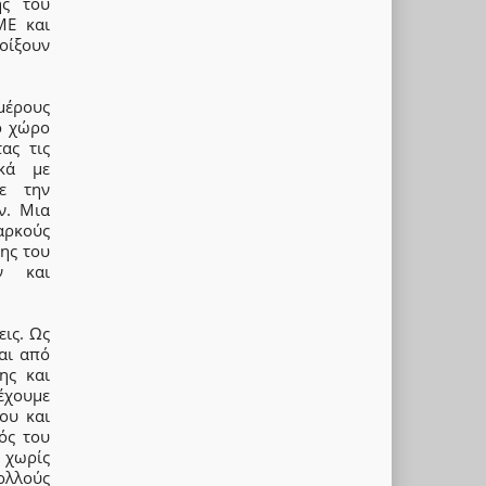
ης του
ΜΕ και
νοίξουν
ιμέρους
ό χώρο
ας τις
ικά με
με την
ν. Μια
αρκούς
ης του
ν και
εις. Ως
ται από
ης και
έχουμε
ου και
ός του
 χωρίς
πολλούς