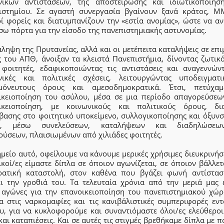
νικών αντιστάσεων, της αποστείρωσης και ιδιωτικοποίησ
ιστημίου. Σε αγαστή συνεργασία βγαίνουν ξανά κράτος, Μ
ί φορείς και διατυμπανίζουν την «εστία ανομίας», ώστε να α
σω πόρτα για την είσοδο της πανεπιστημιακής αστυνομίας.
ληψη της Πρυτανείας, αλλά και οι μετέπειτα καταλήψεις σε επ
ς του ΑΠΘ, άνοιξαν τα κλειστά Πανεπιστήμια, δίνοντας ζωτικ
 φοιτητές, εδαφικοποιώντας τις αντιστάσεις και αναγεννώντ
νικές και πολιτικές σχέσεις, λειτουργώντας υποδειγματ
μόνευτους όρους και αμεσοδημοκρατικά. Έτσι, πετύχα
ικειοποίηση του ασύλου, μέσα σε μια περίοδο απαγορεύσεω
ικειοποίηση, με κοινωνικούς και πολιτικούς όρους, δι
βασης στο φοιτητικό υποκείμενο, συλλογικοποίησης και όξυνσ
α, μέσω συνελεύσεων, καταλήψεων και διαδηλώσεω
ούσεων, πλαισιωμένων από χιλιάδες φοιτητές.
μείο αυτό, οφείλουμε να κάνουμε μερικές χρήσιμες διευκρινήσ
κοί/ες είμαστε δίπλα σε όποιον αγωνίζεται, σε όποιον βάλλε
ρατική καταστολή, στον καθένα που βγάζει φωνή αντίστασ
ι την γροθιά του. Τα τελευταία χρόνια από την μεριά μας 
 αγώνες για την επανοικειοποίηση του πανεπιστημιακού χώρ
ια στις ναρκομαφίες και τις κανιβάλιστικές συμπεριφορές εντ
υ, για να κυκλοφορούμε και συναντιόμαστε όλοι/ες ελεύθεροι
αι καταπιέσεις. Και σε αυτές τις στιγμές βρεθήκαμε δίπλα με 