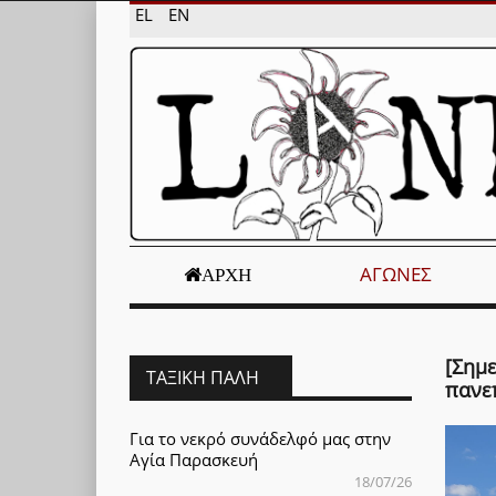
EL
EN
ΑΓΏΝΕΣ
ΑΡΧΉ
[Σημ
ΤΑΞΙΚΉ ΠΆΛΗ
πανε
Για το νεκρό συνάδελφό μας στην
Αγία Παρασκευή
18/07/26