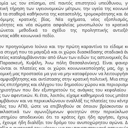
ομία ως τον επίσημο, επί παντός επιστητού υπεύθυνου, γ
κτική τήρηση των υγειονομικών μέτρων, την υγεία της κοινωνί
ά τα σταθερά καθήκοντα της καταστολής, τρομοκράτησης και ά
όμιμης κρατικής βίας. Νέα οχήματα, νέος εξοπλισμός
ιότητες και νέα σώματα ασφαλείας μονοπωλούν το κρατικό
λώνεται μεθοδικά το σχέδιο της προληπτικής αντιεξέ
ντας κάθε κοινωνικό πεδίο.
ον προηγούμενο Ιούνιο και την πρώτη καραντίνα το είδαμε κ
ια στιγμή που τα μαγαζιά και οι χώροι διασκέδασης σταδιακά ά
τείες καταλαμβάνονταν από όλων των ειδών τις αστυνομικές δ
 Παρασκευή, Κυψέλη, Άνω πόλη Θεσσαλονίκης). Είναι φανε
ούνται οι πλατείες και οι χώροι κοινωνικοποίησής μας, όχι γ
νομική μας προστασία μα για να μην καταφέρουν να λειτουργήσ
 αμφισβήτησης και αντίστασης στην κρατική πολιτική. Μια επι
ούς επιτήρησης και ελέγχου του δημοσίου χώρου και περιορισμ
ηριοτήτων που δεν εξυπηρετούν τις ανάγκες του κεφαλαίου 
 των αφεντικών. Κι έτσι, λοιπόν, είχαμε καθημερινά τους μπάτ
μβάνουν και να περικυκλώνουν εναλλάξ τις πλατείες του κέντ
ύλες του ΑΠΘ, ώστε να επιβληθούν σε όποιον βρίσκονταν εκ
ακλαστικά των αγωνιζόμενων φοιτητών στην περικύκλω
ιστημίου αποδεικνύει ότι το κράτος έχει ήδη αργήσει, έχου
ί, έχουμε ήδη διαλέξει τον δρόμο του ανυποχώρητου αγώνα. Δε
αξία η ανατροπή του μέτρου για την πανεπιστημιακή αστυνομία