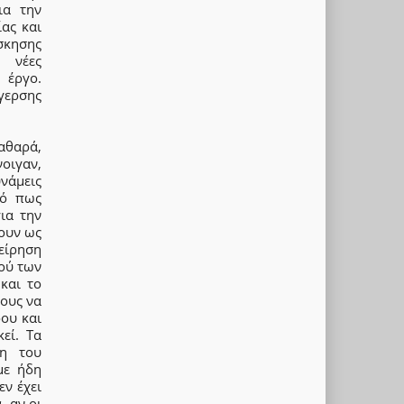
ια την
ας και
σκησης
, νέες
 έργο.
γερσης
αθαρά,
νοιγαν,
υνάμεις
ρό πως
ια την
ουν ως
χείρηση
ού των
και το
σους να
ρου και
εί. Τα
ση του
με ήδη
ν έχει
, αν οι