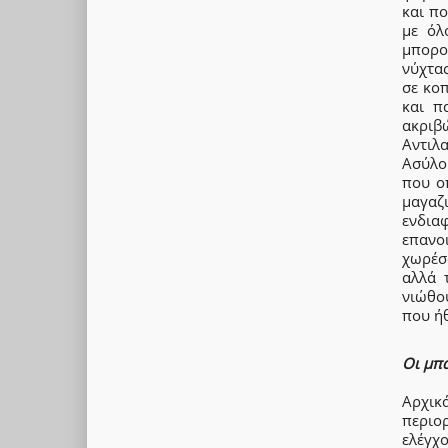
και πο
με όλ
μπορο
νύχτα
σε κοπ
και π
ακριβ
Αντιλ
Ασύλου
που ο
μαγαζ
ενδια
επανο
χωρέσ
αλλά 
νιώθο
που ήθ
Οι μπά
Αρχικ
περιο
ελέγχ