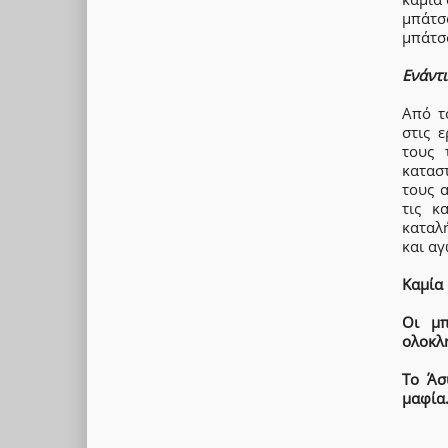
μπάτσ
μπάτσο
Ενάντ
Από τ
στις 
τους 
κατασ
τους 
τις κ
καταλ
και αγ
Καμία 
Οι μπ
ολοκλ
Το Άσ
μαφία