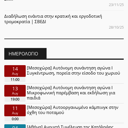
23/11/25
Διαδήλωση ενάντια στην κρατική και εργοδοτική
τρομοκρατία | ΣΒΕΔΙ
28/10/25
ΗΜΕΡΟΛΌΓΙΟ
[Μεσοχώρα] Αυτόνομη συνάντηση αγώνα Ι
14
Συγκέντρωση, πορεία στην είσοδο του χωριού
Αυγ
11:00
[Μεσοχώρα] Αυτόνομη συνάντηση αγώνα Ι
13
Μικροφωνική παρέμβαση και εκδήλωση για
Αυγ
παιδιά
19:00
[Μεσοχώρα] Αυτοοργανωμένο κάμπινγκ στην
11
όχθη του ποταμού
Αυγ
0:00
[Αθήνα] Ανοιχτή Συνέλευση της Κατάληψης
04