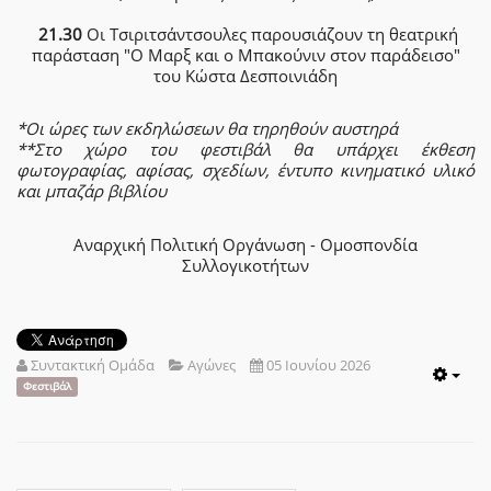
21.30
Οι Τσιριτσάντσουλες παρουσιάζουν τη θεατρική
παράσταση "Ο Μαρξ και ο Μπακούνιν στον παράδεισο"
του Κώστα Δεσποινιάδη
*Οι ώρες των εκδηλώσεων θα τηρηθούν αυστηρά
**Στο χώρο του φεστιβάλ θα υπάρχει έκθεση
φωτογραφίας, αφίσας, σχεδίων, έντυπο κινηματικό υλικό
και μπαζάρ βιβλίου
Αναρχική Πολιτική Οργάνωση - Ομοσπονδία
Συλλογικοτήτων
Συντακτική Ομάδα
Αγώνες
05 Ιουνίου 2026
Emp
Φεστιβάλ