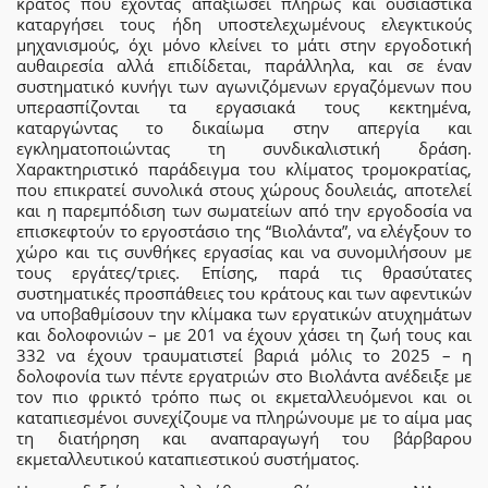
κράτος που έχοντας απαξιώσει πλήρως και ουσιαστικά
καταργήσει τους ήδη υποστελεχωμένους ελεγκτικούς
μηχανισμούς, όχι μόνο κλείνει το μάτι στην εργοδοτική
αυθαιρεσία αλλά επιδίδεται, παράλληλα, και σε έναν
συστηματικό κυνήγι των αγωνιζόμενων εργαζόμενων που
υπερασπίζονται τα εργασιακά τους κεκτημένα,
καταργώντας το δικαίωμα στην απεργία και
εγκληματοποιώντας τη συνδικαλιστική δράση.
Χαρακτηριστικό παράδειγμα του κλίματος τρομοκρατίας,
που επικρατεί συνολικά στους χώρους δουλειάς, αποτελεί
και η παρεμπόδιση των σωματείων από την εργοδοσία να
επισκεφτούν το εργοστάσιο της “Βιολάντα”, να ελέγξουν το
χώρο και τις συνθήκες εργασίας και να συνομιλήσουν με
τους εργάτες/τριες. Επίσης, παρά τις θρασύτατες
συστηματικές προσπάθειες του κράτους και των αφεντικών
να υποβαθμίσουν την κλίμακα των εργατικών ατυχημάτων
και δολοφονιών – με 201 να έχουν χάσει τη ζωή τους και
332 να έχουν τραυματιστεί βαριά μόλις το 2025 – η
δολοφονία των πέντε εργατριών στο Βιολάντα ανέδειξε με
τον πιο φρικτό τρόπο πως οι εκμεταλλευόμενοι και οι
καταπιεσμένοι συνεχίζουμε να πληρώνουμε με το αίμα μας
τη διατήρηση και αναπαραγωγή του βάρβαρου
εκμεταλλευτικού καταπιεστικού συστήματος.