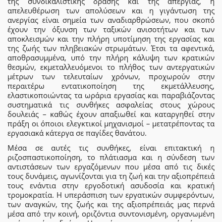
της συνδικαλιστικής δράσης και της απεργίας, η
απελευθέρωση των απολύσεων και η γιγάντωση της
ανεργίας είναι σημεία των αναδιαρθρώσεων, που σκοπό
έχουν την όξυνση των ταξικών ανισοτήτων και των
αποκλεισμών και την πλήρη υποτίμηση της εργασίας και
της ζωής των πληβειακών στρωμάτων. Έτσι τα αφεντικά,
αποθρασυμμένα, υπό την πλήρη κάλυψη των κρατικών
θεσμών, εκμεταλλευόμενοι το πλήθος των αντεργατικών
μέτρων των τελευταίων χρόνων, προχωρούν στην
περαιτέρω εντατικοποίηση της εκμετάλλευσης,
ελαστικοποιώντας τα ωράρια εργασίας και παραβιάζοντας
συστηματικά τις συνθήκες ασφαλείας στους χώρους
δουλειάς – καθώς έχουν απαξιωθεί και καταργηθεί στην
πράξη οι όποιοι ελεγκτικοί μηχανισμοί – μετατρέποντας τα
εργασιακά κάτεργα σε παγίδες θανάτου.
Μέσα σε αυτές τις συνθήκες, είναι επιτακτική η
ριζοσπαστικοποίηση, το πλάτιασμα και η σύνδεση των
αντιστάσεων των εργαζόμενων που μέσα από τις δικές
τους δυνάμεις, αγωνίζονται για τη ζωή και την αξιοπρέπειά
τους ενάντια στην εργοδοτική ασυδοσία και κρατική
τρομοκρατία. Η υπεράσπιση των εργατικών συμφερόντων,
των αναγκών, της ζωής και της αξιοπρέπειάς μας περνά
μέσα από την κοινή, οριζόντια συντονισμένη, οργανωμένη