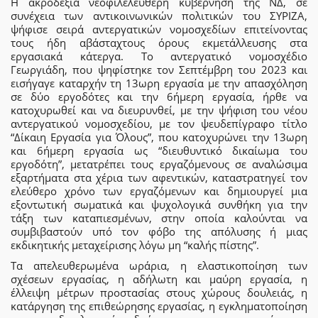
Η ακροδεξιά νεοφιλελεύθερη κυβέρνηση της ΝΔ, σε
συνέχεια των αντικοινωνικών πολιτικών του ΣΥΡΙΖΑ,
ψήφισε σειρά αντεργατικών νομοσχεδίων επιτείνοντας
τους ήδη αβάσταχτους όρους εκμετάλλευσης στα
εργασιακά κάτεργα. Το αντεργατικό νομοσχέδιο
Γεωργιάδη, που ψηφίστηκε τον Σεπτέμβρη του 2023 και
εισήγαγε καταρχήν τη 13ωρη εργασία με την απασχόληση
σε δύο εργοδότες και την 6ήμερη εργασία, ήρθε να
κατοχυρωθεί και να διευρυνθεί, με την ψήφιση του νέου
αντεργατικού νομοσχεδίου, με τον ψευδεπίγραφο τίτλο
“Δίκαιη Εργασία για Όλους”, που κατοχυρώνει την 13ωρη
και 6ήμερη εργασία ως “διευθυντικό δικαίωμα του
εργοδότη”, μετατρέπει τους εργαζόμενους σε αναλώσιμα
εξαρτήματα στα χέρια των αφεντικών, καταστρατηγεί τον
ελεύθερο χρόνο των εργαζόμενων και δημιουργεί μια
εξοντωτική σωματικά και ψυχολογικά συνθήκη για την
τάξη των καταπιεσμένων, στην οποία καλούνται να
συμβιβαστούν υπό τον φόβο της απόλυσης ή μιας
εκδικητικής μεταχείρισης λόγω μη “καλής πίστης”.
Τα απελευθερωμένα ωράρια, η ελαστικοποίηση των
σχέσεων εργασίας, η αδήλωτη και μαύρη εργασία, η
έλλειψη μέτρων προστασίας στους χώρους δουλειάς, η
κατάργηση της επιθεώρησης εργασίας, η εγκληματοποίηση