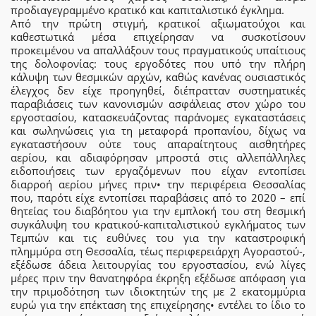
προδιαγεγραμμένο κρατικό και καπιταλιστικό έγκλημα.
Από την πρώτη στιγμή, κρατικοί αξιωματούχοι και
καθεστωτικά μέσα επιχείρησαν να συσκοτίσουν
προκειμένου να απαλλάξουν τους πραγματικούς υπαίτιους
της δολοφονίας: τους εργοδότες που υπό την πλήρη
κάλυψη των θεσμικών αρχών, καθώς κανένας ουσιαστικός
έλεγχος δεν είχε προηγηθεί, διέπρατταν συστηματικές
παραβιάσεις των κανονισμών ασφάλειας στον χώρο του
εργοστασίου, κατασκευάζοντας παράνομες εγκαταστάσεις
και σωληνώσεις για τη μεταφορά προπανίου, δίχως να
εγκαταστήσουν ούτε τους απαραίτητους αισθητήρες
αερίου, και αδιαφόρησαν μπροστά στις αλλεπάλληλες
ειδοποιήσεις των εργαζόμενων που είχαν εντοπίσει
διαρροή αερίου μήνες πριν• την περιφέρεια Θεσσαλίας
που, παρότι είχε εντοπίσει παραβάσεις από το 2020 – επί
θητείας του διαβόητου για την εμπλοκή του στη θεσμική
συγκάλυψη του κρατικού-καπιταλιστικού εγκλήματος των
Τεμπών και τις ευθύνες του για την καταστροφική
πλημμύρα στη Θεσσαλία, τέως περιφερειάρχη Αγοραστού-,
εξέδωσε άδεια λειτουργίας του εργοστασίου, ενώ λίγες
μέρες πριν την θανατηφόρα έκρηξη εξέδωσε απόφαση για
την πριμοδότηση των ιδιοκτητών της με 2 εκατομμύρια
ευρώ για την επέκταση της επιχείρησης• εντέλει το ίδιο το