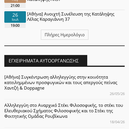
21:00
[Αθήνα] Ανοιχτή Συνέλευση της Κατάληψης
26
Λέλας Καραγιάννη 37
Ιουλ
19:00
Πλήρες Ημερολόγιο
ΕΓΧΕΙΡΉΜΑΤΑ ΑΥΤΟΟΡΓΆΝΩΣΗΣ
[Αθήνα] Συγκέντρωση αλληλεγγύης στην κοινότητα
κατειλημμένων προσφυγικών και τους απεργούς πείνας
Χαντζή & Doppagne
26/05/26
Αλληλεγγύη στο Αναρχικό Στέκι Φιλοσοφικής, το στέκι του
Ελευθεριακού Σχήματος Φιλοσοφικής και το Στέκι της
Φοιτητικής Ομάδας Ρουβίκωνα
18/04/26