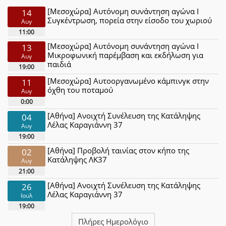
[Μεσοχώρα] Αυτόνομη συνάντηση αγώνα Ι
14
Συγκέντρωση, πορεία στην είσοδο του χωριού
Αυγ
11:00
[Μεσοχώρα] Αυτόνομη συνάντηση αγώνα Ι
13
Μικροφωνική παρέμβαση και εκδήλωση για
Αυγ
παιδιά
19:00
[Μεσοχώρα] Αυτοοργανωμένο κάμπινγκ στην
11
όχθη του ποταμού
Αυγ
0:00
[Αθήνα] Ανοιχτή Συνέλευση της Κατάληψης
04
Λέλας Καραγιάννη 37
Αυγ
19:00
[Αθήνα] Προβολή ταινίας στον κήπο της
02
Κατάληψης ΛΚ37
Αυγ
21:00
[Αθήνα] Ανοιχτή Συνέλευση της Κατάληψης
26
Λέλας Καραγιάννη 37
Ιουλ
19:00
Πλήρες Ημερολόγιο