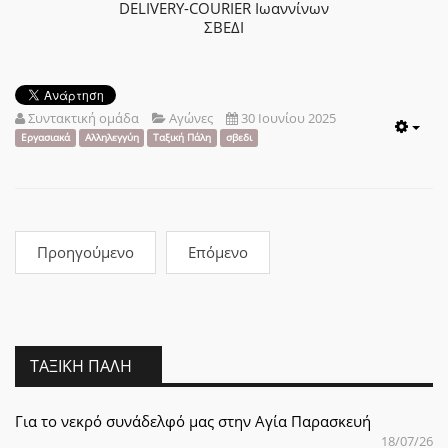
DELIVERY-COURIER Ιωαννίνων
ΣΒΕΔΙ
Συντακτική ομάδα
Αγώνες
30 Ιουνίου 2025
Emp
Εργασιακά
Αλληλεγγύη
Ταξική Πάλη
σβεδι
Προηγούμενο
Επόμενο
ΤΑΞΙΚΉ ΠΆΛΗ
Για το νεκρό συνάδελφό μας στην Αγία Παρασκευή
18/07/26