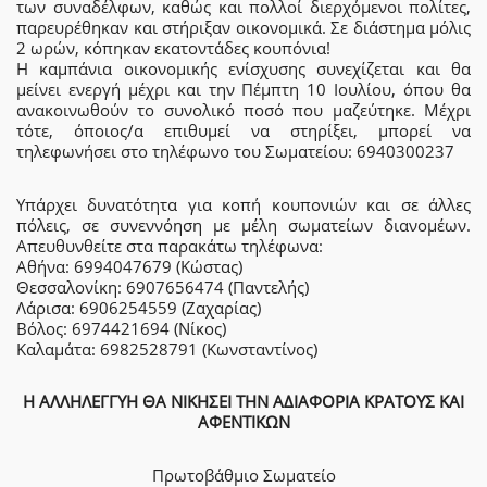
των συναδέλφων, καθώς και πολλοί διερχόμενοι πολίτες,
παρευρέθηκαν και στήριξαν οικονομικά. Σε διάστημα μόλις
2 ωρών, κόπηκαν εκατοντάδες κουπόνια!
Η καμπάνια οικονομικής ενίσχυσης συνεχίζεται και θα
μείνει ενεργή μέχρι και την Πέμπτη 10 Ιουλίου, όπου θα
ανακοινωθούν το συνολικό ποσό που μαζεύτηκε. Μέχρι
τότε, όποιος/α επιθυμεί να στηρίξει, μπορεί να
τηλεφωνήσει στο τηλέφωνο του Σωματείου: 6940300237
Υπάρχει δυνατότητα για κοπή κουπονιών και σε άλλες
πόλεις, σε συνεννόηση με μέλη σωματείων διανομέων.
Απευθυνθείτε στα παρακάτω τηλέφωνα:
Αθήνα: 6994047679 (Κώστας)
Θεσσαλονίκη: 6907656474 (Παντελής)
Λάρισα: 6906254559 (Ζαχαρίας)
Βόλος: 6974421694 (Νίκος)
Καλαμάτα: 6982528791 (Κωνσταντίνος)
Η ΑΛΛΗΛΕΓΓΥΗ ΘΑ ΝΙΚΗΣΕΙ ΤΗΝ ΑΔΙΑΦΟΡΙΑ ΚΡΑΤΟΥΣ ΚΑΙ
ΑΦΕΝΤΙΚΩΝ
Πρωτοβάθμιο Σωματείο