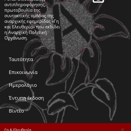
αντιπληροφόρησης,
πρωτοβουλία της
συντακτικής ομάδας της
αναρχικής εφημερίδας «Γη
και Ελευθερία» που εκδίδει
η
Αναρχική Πολιτική
Οργάνωση
.
Ταυτότητα
Επικοινωνία
Ημερολόγιο
Έντυπη έκδοση
Βίντεο
Γη & Ελευθερία