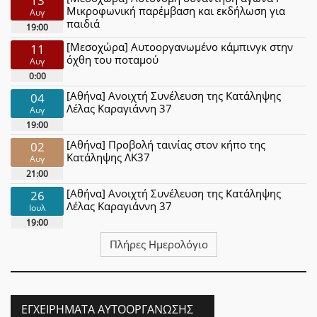
13
Μικροφωνική παρέμβαση και εκδήλωση για
Αυγ
παιδιά
19:00
[Μεσοχώρα] Αυτοοργανωμένο κάμπινγκ στην
11
όχθη του ποταμού
Αυγ
0:00
[Αθήνα] Ανοιχτή Συνέλευση της Κατάληψης
04
Λέλας Καραγιάννη 37
Αυγ
19:00
[Αθήνα] Προβολή ταινίας στον κήπο της
02
Κατάληψης ΛΚ37
Αυγ
21:00
[Αθήνα] Ανοιχτή Συνέλευση της Κατάληψης
26
Λέλας Καραγιάννη 37
Ιουλ
19:00
Πλήρες Ημερολόγιο
ΕΓΧΕΙΡΉΜΑΤΑ ΑΥΤΟΟΡΓΆΝΩΣΗΣ