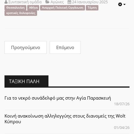
Συντακτική ομάδα
Αγώνες
24 Ιανουαρίου 2025
Emp
Θεσσαλονίκη
Αθήνα
Αναρχική Πολιτική Οργάνωση
Τέμπη
κρατικές δολοφονίες
Προηγούμενο
Επόμενο
ΤΑΞΙΚΉ ΠΆΛΗ
Για το νεκρό συνάδελφό μας στην Αγία Παρασκευή
18/07/26
Κοινή ανακοίνωση αλληλεγγύης στους διανομείς της Wolt
Κύπρου
01/04/26