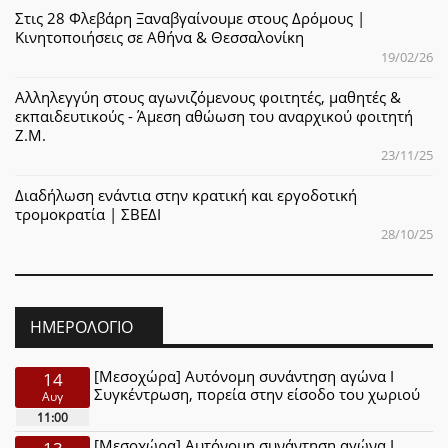
Στις 28 Φλεβάρη Ξαναβγαίνουμε στους Δρόμους |
Κινητοποιήσεις σε Αθήνα & Θεσσαλονίκη
19/02/26
Αλληλεγγύη στους αγωνιζόμενους φοιτητές, μαθητές &
εκπαιδευτικούς - Άμεση αθώωση του αναρχικού φοιτητή
Ζ.Μ.
23/11/25
Διαδήλωση ενάντια στην κρατική και εργοδοτική
τρομοκρατία | ΣΒΕΔΙ
28/10/25
ΗΜΕΡΟΛΌΓΙΟ
[Μεσοχώρα] Αυτόνομη συνάντηση αγώνα Ι
14
Συγκέντρωση, πορεία στην είσοδο του χωριού
Αυγ
11:00
[Μεσοχώρα] Αυτόνομη συνάντηση αγώνα Ι