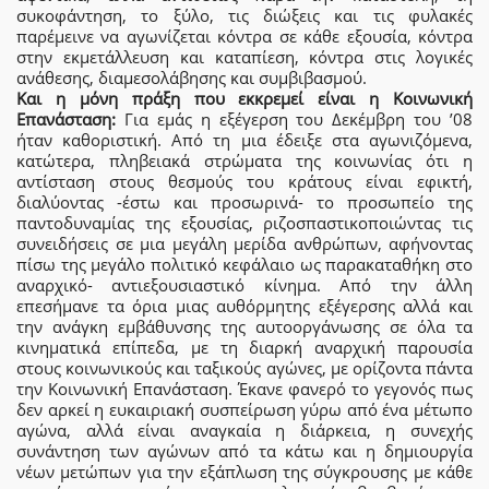
συκοφάντηση, το ξύλο, τις διώξεις και τις φυλακές
παρέμεινε να αγωνίζεται κόντρα σε κάθε εξουσία, κόντρα
στην εκμετάλλευση και καταπίεση, κόντρα στις λογικές
ανάθεσης, διαμεσολάβησης και συμβιβασμού.
Και η μόνη πράξη που εκκρεμεί είναι η Κοινωνική
Επανάσταση:
Για εμάς η εξέγερση του Δεκέμβρη του ’08
ήταν καθοριστική. Από τη μια έδειξε στα αγωνιζόμενα,
κατώτερα, πληβειακά στρώματα της κοινωνίας ότι η
αντίσταση στους θεσμούς του κράτους είναι εφικτή,
διαλύοντας -έστω και προσωρινά- το προσωπείο της
παντοδυναμίας της εξουσίας, ριζοσπαστικοποιώντας τις
συνειδήσεις σε μια μεγάλη μερίδα ανθρώπων, αφήνοντας
πίσω της μεγάλο πολιτικό κεφάλαιο ως παρακαταθήκη στο
αναρχικό- αντιεξουσιαστικό κίνημα. Από την άλλη
επεσήμανε τα όρια μιας αυθόρμητης εξέγερσης αλλά και
την ανάγκη εμβάθυνσης της αυτοοργάνωσης σε όλα τα
κινηματικά επίπεδα, με τη διαρκή αναρχική παρουσία
στους κοινωνικούς και ταξικούς αγώνες, με ορίζοντα πάντα
την Κοινωνική Επανάσταση. Έκανε φανερό το γεγονός πως
δεν αρκεί η ευκαιριακή συσπείρωση γύρω από ένα μέτωπο
αγώνα, αλλά είναι αναγκαία η διάρκεια, η συνεχής
συνάντηση των αγώνων από τα κάτω και η δημιουργία
νέων μετώπων για την εξάπλωση της σύγκρουσης με κάθε