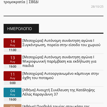
τρομοκρατία | ΣΒΕΔΙ
28/10/25
ΗΜΕΡΟΛΌΓΙΟ
[Μεσοχώρα] Αυτόνομη συνάντηση αγώνα Ι
14
Συγκέντρωση, πορεία στην είσοδο του χωριού
Αυγ
11:00
[Μεσοχώρα] Αυτόνομη συνάντηση αγώνα Ι
13
Μικροφωνική παρέμβαση και εκδήλωση για
Αυγ
παιδιά
19:00
[Μεσοχώρα] Αυτοοργανωμένο κάμπινγκ στην
11
όχθη του ποταμού
Αυγ
0:00
[Αθήνα] Ανοιχτή Συνέλευση της Κατάληψης
04
Λέλας Καραγιάννη 37
Αυγ
19:00
[Αθήνα] Προβολή ταινίας στον κήπο της
02