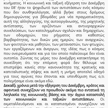
κινήματος. Η κοινωνική και ταξική εξέγερση τον Δεκέμβρη
του 08′ ήταν το ψηφιδωτό των αντιστάσεων ενός κόσμου
που δεν συνθηκολόγησε, αλλά βγήκε στους δρόμους
δημιουργώντας για βδομάδες μια νέα πραγματικότητα,
αυτή της αλληλεγγύης, της αυτοοργάνωσης, της μαχητικής
αντίστασης, των οριζόντιων και αντιιεραρχικών
συνελεύσεων, των κατειλημμένων σχολών και δημαρχείων,
των οδομαχιών, του ρήγματος στο καθεστώς
βαρβαρότητας, των δικών μας ημερών, των αναρχικών,
των φοιτητών και μαθητών, των μεταναστών, των φτωχών,
των εργαζόμενων και άνεργων, της ιδέας πως ο κόσμος
που ονειρευόμαστε και για τον οποίο παλεύουμε δεν είναι
ουτοπία. Ζώντας τις μέρες του Δεκέμβρη κατακτήσαμε τη
συνείδηση ότι την επόμενη φορά δεν θέλουμε να
επιστρέψει κανείς στην κανονικότητα της κρατικής και
καπιταλιστικής σήψης και αυτή η μνήμη αποτελεί οδηγό
για τους αγώνες που έπονται και υπενθύμιση πως ο,τι
πολεμήσαμε είναι ακόμα εδώ.
Δεκαέξι χρόνια μετά την εξέγερση του Δεκέμβρη, κράτος και
αφεντικά συνεχίζουν να προωθούν ακόμα πιο εντατικά τη
λεηλασία της κοινωνικής βάσης και την άγρια καταστολή
των κοινωνικών και ταξικών αντιστάσεων.
Οι
εκμεταλλευόμενοι και οι καταπιεσμένοι συνεχίζουν να