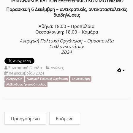
ΤΗΝ ΑΝΑΡΧΙΑ ΚΑΙ ΤΟΝ ΕΛΕΥΘΕΡΙΑΚΟ ΚΟΜΜΟΥΝΙΣΜΟ
Παρασκευή 6 Δεκέμβρη – αντικρατικές, αντικατασταλτικές
διαδηλώσεις
Αθήνα: 18.00 – Προπύλαια
Θεσσαλονίκη: 18.00 – Καμάρα
Αναρχική Πολιτική Οργάνωση – Ομοσπονδία
Συλλογικοτήτων
2024
Συντακτική Ομάδα
Αγώνες
04 Δεκεμβρίου 2024
Emp
Αλληλεγγύη
Αναρχική Πολιτική Οργάνωση
6η Δεκέμβρη
Αλέξανδρος Γρηγορόπουλος
Προηγούμενο
Επόμενο