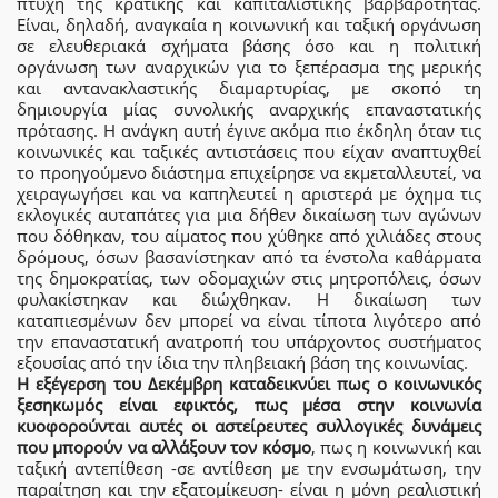
πτυχή της κρατικής και καπιταλιστικής βαρβαρότητας.
Είναι, δηλαδή, αναγκαία η κοινωνική και ταξική οργάνωση
σε ελευθεριακά σχήματα βάσης όσο και η πολιτική
οργάνωση των αναρχικών για το ξεπέρασμα της μερικής
και αντανακλαστικής διαμαρτυρίας, με σκοπό τη
δημιουργία μίας συνολικής αναρχικής επαναστατικής
πρότασης. Η ανάγκη αυτή έγινε ακόμα πιο έκδηλη όταν τις
κοινωνικές και ταξικές αντιστάσεις που είχαν αναπτυχθεί
το προηγούμενο διάστημα επιχείρησε να εκμεταλλευτεί, να
χειραγωγήσει και να καπηλευτεί η αριστερά με όχημα τις
εκλογικές αυταπάτες για μια δήθεν δικαίωση των αγώνων
που δόθηκαν, του αίματος που χύθηκε από χιλιάδες στους
δρόμους, όσων βασανίστηκαν από τα ένστολα καθάρματα
της δημοκρατίας, των οδομαχιών στις μητροπόλεις, όσων
φυλακίστηκαν και διώχθηκαν. Η δικαίωση των
καταπιεσμένων δεν μπορεί να είναι τίποτα λιγότερο από
την επαναστατική ανατροπή του υπάρχοντος συστήματος
εξουσίας από την ίδια την πληβειακή βάση της κοινωνίας.
Η εξέγερση του Δεκέμβρη καταδεικνύει πως ο κοινωνικός
ξεσηκωμός είναι εφικτός, πως μέσα στην κοινωνία
κυοφορούνται αυτές οι αστείρευτες συλλογικές δυνάμεις
που μπορούν να αλλάξουν τον κόσμο
, πως η κοινωνική και
ταξική αντεπίθεση -σε αντίθεση με την ενσωμάτωση, την
παραίτηση και την εξατομίκευση- είναι η μόνη ρεαλιστική