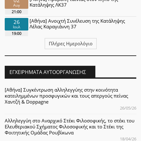
Κατάληψης ΛΚ37
Αυγ
21:00
[Αθήνα] Ανοιχτή Συνέλευση της Κατάληψης
26
Λέλας Καραγιάννη 37
Ιουλ
19:00
Πλήρες Ημερολόγιο
ΕΓΧΕΙΡΉΜΑΤΑ ΑΥΤΟΟΡΓΆΝΩΣΗΣ
[Αθήνα] Συγκέντρωση αλληλεγγύης στην κοινότητα
κατειλημμένων προσφυγικών και τους απεργούς πείνας
Χαντζή & Doppagne
26/05/26
Αλληλεγγύη στο Αναρχικό Στέκι Φιλοσοφικής, το στέκι του
Ελευθεριακού Σχήματος Φιλοσοφικής και το Στέκι της
Φοιτητικής Ομάδας Ρουβίκωνα
18/04/26