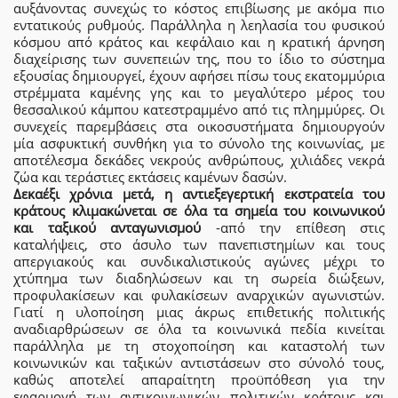
αυξάνοντας συνεχώς το κόστος επιβίωσης με ακόμα πιο
εντατικούς ρυθμούς. Παράλληλα η λεηλασία του φυσικού
κόσμου από κράτος και κεφάλαιο και η κρατική άρνηση
διαχείρισης των συνεπειών της, που το ίδιο το σύστημα
εξουσίας δημιουργεί, έχουν αφήσει πίσω τους εκατομμύρια
στρέμματα καμένης γης και το μεγαλύτερο μέρος του
θεσσαλικού κάμπου κατεστραμμένο από τις πλημμύρες. Οι
συνεχείς παρεμβάσεις στα οικοσυστήματα δημιουργούν
μία ασφυκτική συνθήκη για το σύνολο της κοινωνίας, με
αποτέλεσμα δεκάδες νεκρούς ανθρώπους, χιλιάδες νεκρά
ζώα και τεράστιες εκτάσεις καμένων δασών.
Δεκαέξι χρόνια μετά, η αντιεξεγερτική εκστρατεία του
κράτους κλιμακώνεται σε όλα τα σημεία του κοινωνικού
και ταξικού ανταγωνισμού
-από την επίθεση στις
καταλήψεις, στο άσυλο των πανεπιστημίων και τους
απεργιακούς και συνδικαλιστικούς αγώνες μέχρι το
χτύπημα των διαδηλώσεων και τη σωρεία διώξεων,
προφυλακίσεων και φυλακίσεων αναρχικών αγωνιστών.
Γιατί η υλοποίηση μιας άκρως επιθετικής πολιτικής
αναδιαρθρώσεων σε όλα τα κοινωνικά πεδία κινείται
παράλληλα με τη στοχοποίηση και καταστολή των
κοινωνικών και ταξικών αντιστάσεων στο σύνολό τους,
καθώς αποτελεί απαραίτητη προϋπόθεση για την
εφαρμογή των αντικοινωνικών πολιτικών κράτους και