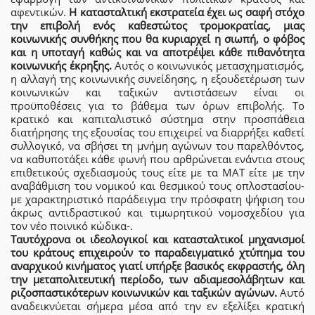
αφεντικών.
Η κατασταλτική εκστρατεία έχει ως σαφή στόχο
την επιβολή ενός καθεστώτος τρομοκρατίας, μιας
κοινωνικής συνθήκης που θα κυριαρχεί η σιωπή, ο φόβος
και η υποταγή καθώς και να αποτρέψει κάθε πιθανότητα
κοινωνικής έκρηξης.
Αυτός ο κοινωνικός μετασχηματισμός,
η αλλαγή της κοινωνικής συνείδησης, η εξουδετέρωση των
κοινωνικών και ταξικών αντιστάσεων είναι οι
προϋποθέσεις για το βάθεμα των όρων επιβολής. Το
κρατικό και καπιταλιστικό σύστημα στην προσπάθεια
διατήρησης της εξουσίας του επιχειρεί να διαρρήξει καθετί
συλλογικό, να σβήσει τη μνήμη αγώνων του παρελθόντος,
να καθυποτάξει κάθε φωνή που αρθρώνεται ενάντια στους
επιθετικούς σχεδιασμούς τους είτε με τα ΜΑΤ είτε με την
αναβάθμιση του νομικού και θεσμικού τους οπλοστασίου-
με χαρακτηριστικό παράδειγμα την πρόσφατη ψήφιση του
άκρως αντιδραστικού και τιμωρητικού νομοσχεδίου για
τον νέο ποινικό κώδικα-.
Ταυτόχρονα οι ιδεολογικοί και κατασταλτικοί μηχανισμοί
του κράτους επιχειρούν το παραδειγματικό χτύπημα του
αναρχικού κινήματος γιατί υπήρξε βασικός εκφραστής, όλη
την μεταπολιτευτική περίοδο, των αδιαμεσολάβητων και
ριζοσπαστικότερων κοινωνικών και ταξικών αγώνων.
Αυτό
αναδεικνύεται σήμερα μέσα από την εν εξελίξει κρατική