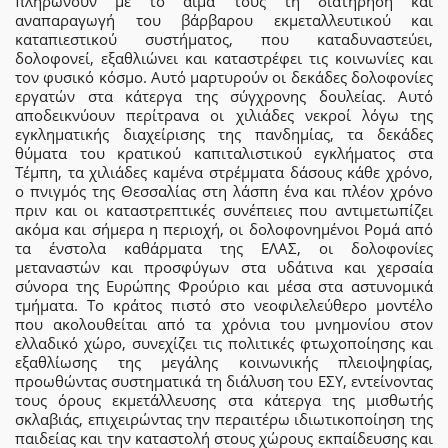
πληρώνουν με το αίμα τους τη διατήρηση και
αναπαραγωγή του βάρβαρου εκμεταλλευτικού και
καταπιεστικού συστήματος, που καταδυναστεύει,
δολοφονεί, εξαθλιώνει και καταστρέφει τις κοινωνίες και
τον φυσικό κόσμο. Αυτό μαρτυρούν οι δεκάδες δολοφονίες
εργατών στα κάτεργα της σύγχρονης δουλείας. Αυτό
αποδεικνύουν περίτρανα οι χιλιάδες νεκροί λόγω της
εγκληματικής διαχείρισης της πανδημίας, τα δεκάδες
θύματα του κρατικού καπιταλιστικού εγκλήματος στα
Τέμπη, τα χιλιάδες καμένα στρέμματα δάσους κάθε χρόνο,
ο πνιγμός της Θεσσαλίας στη λάσπη ένα και πλέον χρόνο
πριν και οι καταστρεπτικές συνέπειες που αντιμετωπίζει
ακόμα και σήμερα η περιοχή, οι δολοφονημένοι Ρομά από
τα ένστολα καθάρματα της ΕΛΑΣ, οι δολοφονίες
μεταναστών και προσφύγων στα υδάτινα και χερσαία
σύνορα της Ευρώπης Φρούριο και μέσα στα αστυνομικά
τμήματα. Το κράτος πιστό στο νεοφιλελεύθερο μοντέλο
που ακολουθείται από τα χρόνια του μνημονίου στον
ελλαδικό χώρο, συνεχίζει τις πολιτικές φτωχοποίησης και
εξαθλίωσης της μεγάλης κοινωνικής πλειοψηφίας,
προωθώντας συστηματικά τη διάλυση του ΕΣΥ, εντείνοντας
τους όρους εκμετάλλευσης στα κάτεργα της μισθωτής
σκλαβιάς, επιχειρώντας την περαιτέρω ιδιωτικοποίηση της
παιδείας και την καταστολή στους χώρους εκπαίδευσης και