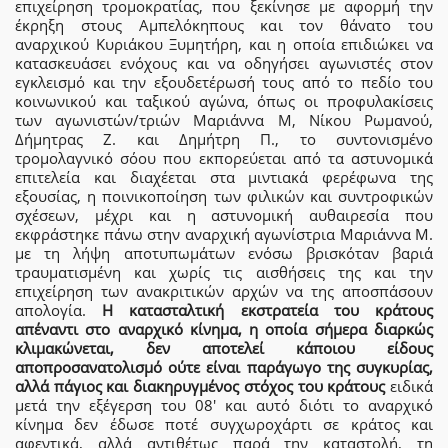
επιχείρηση τρομοκρατίας, που ξεκίνησε με αφορμή την
έκρηξη στους Αμπελόκηπους και τον θάνατο του
αναρχικού Κυριάκου Ξυμητήρη, και η οποία επιδιώκει να
κατασκευάσει ενόχους και να οδηγήσει αγωνιστές στον
εγκλεισμό και την εξουδετέρωσή τους από το πεδίο του
κοινωνικού και ταξικού αγώνα, όπως οι προφυλακίσεις
των αγωνιστών/τριών Μαριάννα Μ, Νίκου Ρωμανού,
Δήμητρας Ζ. και Δημήτρη Π., το συντονισμένο
τρομολαγνικό σόου που εκπορεύεται από τα αστυνομικά
επιτελεία και διαχέεται στα μιντιακά φερέφωνα της
εξουσίας, η ποινικοποίηση των φιλικών και συντροφικών
σχέσεων, μέχρι και η αστυνομική αυθαιρεσία που
εκφράστηκε πάνω στην αναρχική αγωνίστρια Μαριάννα Μ.
με τη λήψη αποτυπωμάτων ενόσω βρισκόταν βαριά
τραυματισμένη και χωρίς τις αισθήσεις της και την
επιχείρηση των ανακριτικών αρχών να της αποσπάσουν
απολογία.
Η κατασταλτική εκστρατεία του κράτους
απέναντι στο αναρχικό κίνημα, η οποία σήμερα διαρκώς
κλιμακώνεται, δεν αποτελεί κάποιου είδους
αποπροσανατολισμό ούτε είναι παράγωγο της συγκυρίας,
αλλά πάγιος και διακηρυγμένος στόχος του κράτους
ειδικά
μετά την εξέγερση του 08′ και αυτό διότι το αναρχικό
κίνημα δεν έδωσε ποτέ συγχωροχάρτι σε κράτος και
αφεντικά, αλλά αντιθέτως παρά την καταστολή, τη