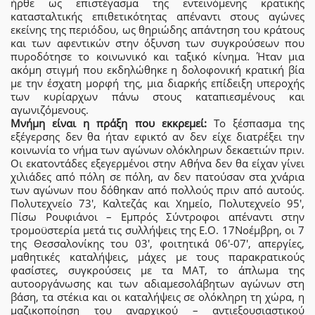
ήρθε ως επιστέγασμα της εντεινόμενης κρατικής
κατασταλτικής επιθετικότητας απέναντι στους αγώνες
εκείνης της περιόδου, ως θηριώδης απάντηση του κράτους
και των αφεντικών στην όξυνση των συγκρούσεων που
πυροδότησε το κοινωνικό και ταξικό κίνημα. Ήταν μια
ακόμη στιγμή που εκδηλώθηκε η δολοφονική κρατική βία
με την έσχατη μορφή της, μια διαρκής επίδειξη υπεροχής
των κυρίαρχων πάνω στους καταπιεσμένους και
αγωνιζόμενους.
Μνήμη είναι η πράξη που εκκρεμεί:
Το ξέσπασμα της
εξέγερσης δεν θα ήταν εφικτό αν δεν είχε διατρέξει την
κοινωνία το νήμα των αγώνων ολόκληρων δεκαετιών πριν.
Οι εκατοντάδες εξεγερμένοι στην Αθήνα δεν θα είχαν γίνει
χιλιάδες από πόλη σε πόλη, αν δεν πατούσαν στα χνάρια
των αγώνων που δόθηκαν από πολλούς πριν από αυτούς.
Πολυτεχνείο 73′, Καλτεζάς και Χημείο, Πολυτεχνείο 95′,
Πίσω Ρουφιάνοι – Εμπρός Σύντροφοι απέναντι στην
τρομοϋστερία μετά τις συλλήψεις της Ε.Ο. 17Νοέμβρη, οι 7
της Θεσσαλονίκης του 03′, φοιτητικά 06′-07′, απεργίες,
μαθητικές καταλήψεις, μάχες με τους παρακρατικούς
φασίστες, συγκρούσεις με τα ΜΑΤ, το άπλωμα της
αυτοοργάνωσης και των αδιαμεσολάβητων αγώνων στη
βάση, τα στέκια και οι καταλήψεις σε ολόκληρη τη χώρα, η
μαζικοποίηση του αναρχικού – αντιεξουσιαστικού