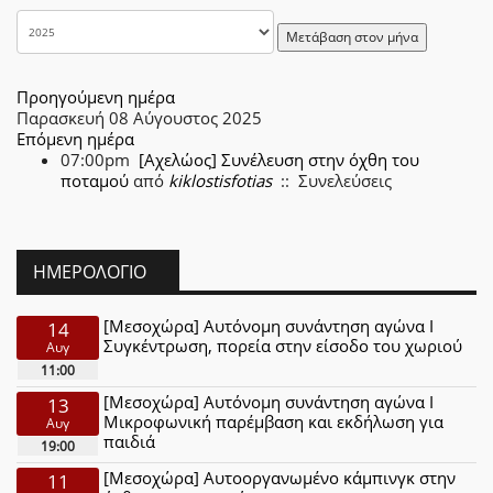
Μετάβαση στον μήνα
Προηγούμενη ημέρα
Παρασκευή 08 Αύγουστος 2025
Επόμενη ημέρα
07:00pm
[Αχελώος] Συνέλευση στην όχθη του
ποταμού
από
kiklostisfotias
:: Συνελεύσεις
ΗΜΕΡΟΛΌΓΙΟ
[Μεσοχώρα] Αυτόνομη συνάντηση αγώνα Ι
14
Συγκέντρωση, πορεία στην είσοδο του χωριού
Αυγ
11:00
[Μεσοχώρα] Αυτόνομη συνάντηση αγώνα Ι
13
Μικροφωνική παρέμβαση και εκδήλωση για
Αυγ
παιδιά
19:00
[Μεσοχώρα] Αυτοοργανωμένο κάμπινγκ στην
11